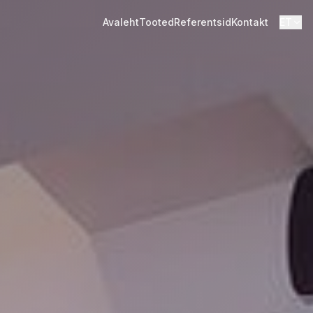
Avaleht
Tooted
Referentsid
Kontakt
ET