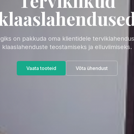
Terviklikud
klaaslahenduse
iks on pakkuda oma klientidele terviklahendus
klaaslahenduste teostamiseks ja elluviimiseks.
Vaata tooteid
Võta ühendust