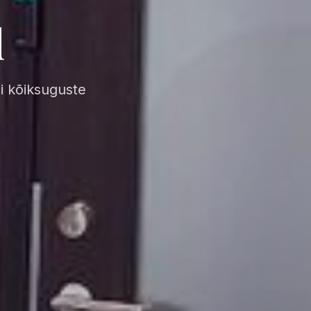
d
i kõiksuguste