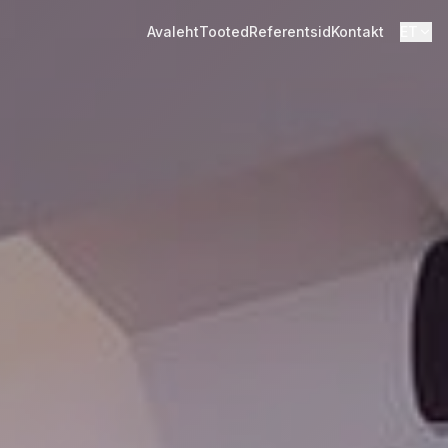
Avaleht
Tooted
Referentsid
Kontakt
ET