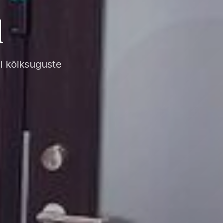
d
i kõiksuguste