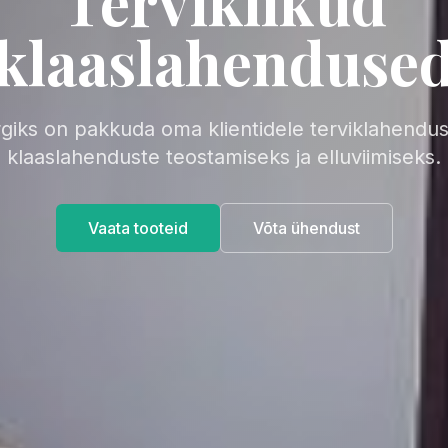
Terviklikud
klaaslahenduse
iks on pakkuda oma klientidele terviklahendus
klaaslahenduste teostamiseks ja elluviimiseks.
Vaata tooteid
Võta ühendust